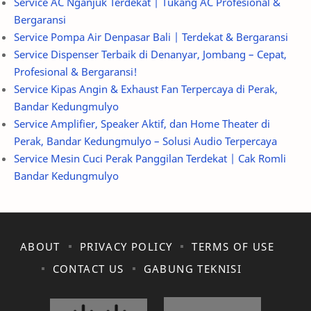
Service AC Nganjuk Terdekat | Tukang AC Profesional &
Bergaransi
Service Pompa Air Denpasar Bali | Terdekat & Bergaransi
Service Dispenser Terbaik di Denanyar, Jombang – Cepat,
Profesional & Bergaransi!
Service Kipas Angin & Exhaust Fan Terpercaya di Perak,
Bandar Kedungmulyo
Service Amplifier, Speaker Aktif, dan Home Theater di
Perak, Bandar Kedungmulyo – Solusi Audio Terpercaya
Service Mesin Cuci Perak Panggilan Terdekat | Cak Romli
Bandar Kedungmulyo
ABOUT
PRIVACY POLICY
TERMS OF USE
CONTACT US
GABUNG TEKNISI