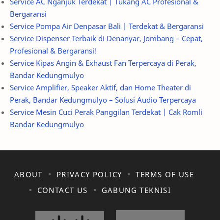
Service AC Nganjuk Terdekat | Tukang AC Profesional &
Bergaransi
Service Pompa Air Denpasar Bali | Terdekat & Bergaransi
Service Dispenser Terbaik di Denanyar, Jombang – Cepat,
Profesional & Bergaransi!
Service Kipas Angin & Exhaust Fan Terpercaya di Perak,
Bandar Kedungmulyo
Service Amplifier, Speaker Aktif, dan Home Theater di
Perak, Bandar Kedungmulyo – Solusi Audio Terpercaya
Service Mesin Cuci Perak Panggilan Terdekat | Cak Romli
Bandar Kedungmulyo
ABOUT
PRIVACY POLICY
TERMS OF USE
CONTACT US
GABUNG TEKNISI