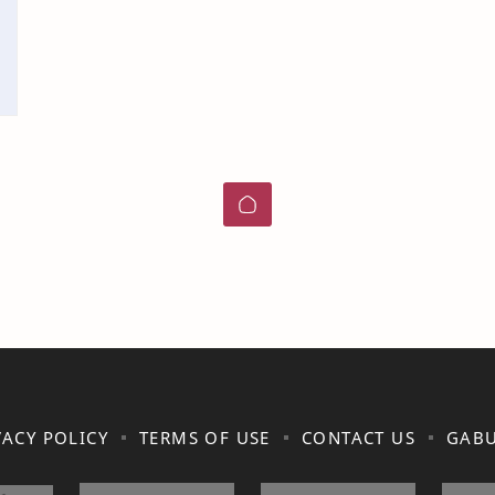
VACY POLICY
TERMS OF USE
CONTACT US
GABU