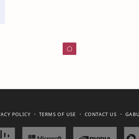
VACY POLICY
TERMS OF USE
CONTACT US
GABU