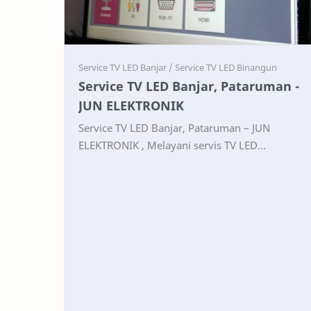
Service
Service
Service TV LED Banjar, Pataruman -
JUN ELEKTRONIK
Service TV LED Banjar, Pataruman – JUN
ELEKTRONIK , Melayani servis TV LED
Panggilan 0813-3339-9771 0859-2528-5045
CALL CALL WA CHAT WA Terdekat: di…