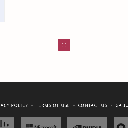
VACY POLICY
TERMS OF USE
CONTACT US
GABU