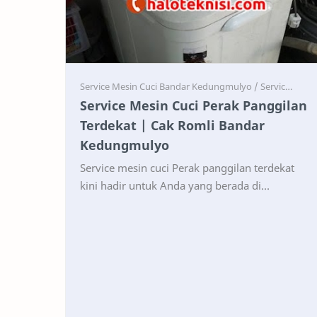
Service
Service
Service Mesin Cuci Perak Panggilan
Terdekat | Cak Romli Bandar
Kedungmulyo
Service mesin cuci Perak panggilan terdekat
kini hadir untuk Anda yang berada di
Kecamatan Perak dan Bandar Kedungmulyo,
Kabupaten Jombang . Mesin c…