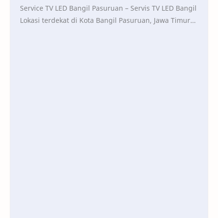
Service TV LED Bangil Pasuruan – Servis TV LED Bangil
Lokasi terdekat di Kota Bangil Pasuruan, Jawa Timur
0857-9370-4973 CALL CALL WA CHAT WA Melay…