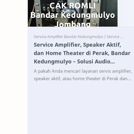
Service
Service
Service Amplifier, Speaker Aktif,
dan Home Theater di Perak, Bandar
Kedungmulyo – Solusi Audio
Terpercaya
A pakah Anda mencari layanan servis amplifier,
speaker aktif, atau home theater di Perak dan
Bandar Kedungmulyo, Kabupaten Jombang?
Cak Romli Service…