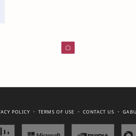
VACY POLICY
TERMS OF USE
CONTACT US
GABU