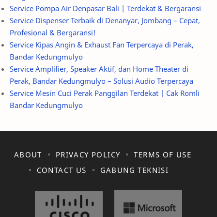
Service Pompa Air Denpasar Bali | Terdekat & Bergaransi
Service Dispenser Terbaik di Denanyar, Jombang – Cepat,
Profesional & Bergaransi!
Service Kipas Angin & Exhaust Fan Terpercaya di Perak,
Bandar Kedungmulyo
Service Amplifier, Speaker Aktif, dan Home Theater di
Perak, Bandar Kedungmulyo – Solusi Audio Terpercaya
Service Mesin Cuci Perak Panggilan Terdekat | Cak Romli
Bandar Kedungmulyo
ABOUT
PRIVACY POLICY
TERMS OF USE
CONTACT US
GABUNG TEKNISI