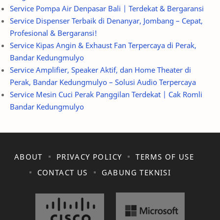
Service Pompa Air Denpasar Bali | Terdekat & Bergaransi
Service Dispenser Terbaik di Denanyar, Jombang – Cepat,
Profesional & Bergaransi!
Service Kipas Angin & Exhaust Fan Terpercaya di Perak,
Bandar Kedungmulyo
Service Amplifier, Speaker Aktif, dan Home Theater di
Perak, Bandar Kedungmulyo – Solusi Audio Terpercaya
Service Mesin Cuci Perak Panggilan Terdekat | Cak Romli
Bandar Kedungmulyo
ABOUT
PRIVACY POLICY
TERMS OF USE
CONTACT US
GABUNG TEKNISI